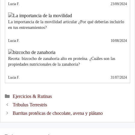
Lucia F.
23/09/2024
La importancia de la movilidad articular ¿Por qué deberías incluirlo
en tus entrenamientos?
Lucia F.
10/08/2024
Receta: bizcocho de zanahoria alto en proteína. ¿Cuáles son las
propiedades nutricionales de la zanahoria?
Lucia F.
31/07/2024
Categories
Ejercicios & Rutinas
Post
Tribulus Terrestris
navigation
Barritas protéicas de chocolate, avena y plátano