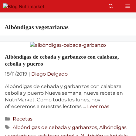
Skip
Me
to
content
Albóndigas vegetarianas
Albóndigas de cebada y garbanzos con calabaza,
cebolla y puerro
18/11/2019
|
Diego Delgado
Albóndigas de cebada y garbanzos con calabaza,
cebolla y puerro Nueva semana, nueva receta en
NutriMarket. Como todos los lunes, hoy
ofreceremos a nuestras lectoras …
Leer más
Categories
Recetas
Tags
Albóndigas de cebada y garbanzos
,
Albóndigas
vegetarianas
,
calabaza
,
cebolla
,
Nutrición saludable
,