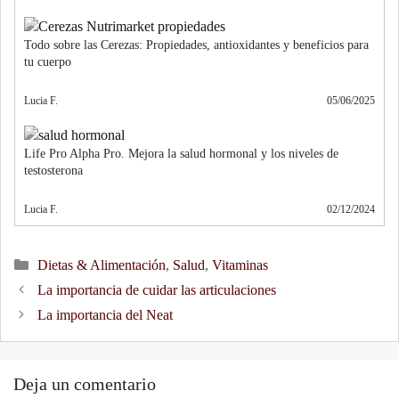
Todo sobre las Cerezas: Propiedades, antioxidantes y beneficios para
tu cuerpo
Lucia F.
05/06/2025
Life Pro Alpha Pro. Mejora la salud hormonal y los niveles de
testosterona
Lucia F.
02/12/2024
Categories
Dietas & Alimentación
,
Salud
,
Vitaminas
Post
La importancia de cuidar las articulaciones
navigation
La importancia del Neat
Deja un comentario